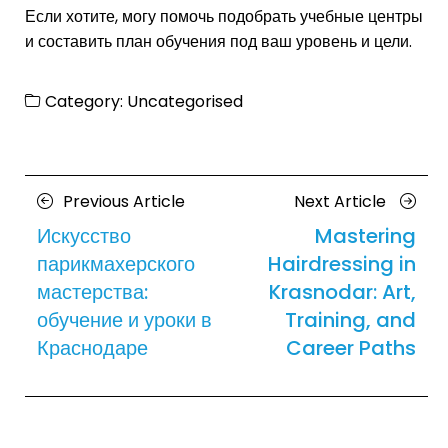
Если хотите, могу помочь подобрать учебные центры
и составить план обучения под ваш уровень и цели.
Category:
Uncategorised
Posts
Previous
Next
Previous Article
Next Article
navigation
Article
Article
Искусство
Mastering
парикмахерского
Hairdressing in
мастерства:
Krasnodar: Art,
обучение и уроки в
Training, and
Краснодаре
Career Paths