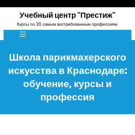
skip
to
Учебный центр "Престиж"
content
Курсы по 20 самым востребованным профессиям.
Школа парикмахерского
искусства в Краснодаре:
обучение, курсы и
профессия