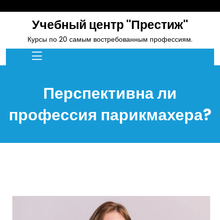
skip
to
Учебный центр "Престиж"
content
Курсы по 20 самым востребованным профессиям.
Перспективна ли
профессия парикмахера?