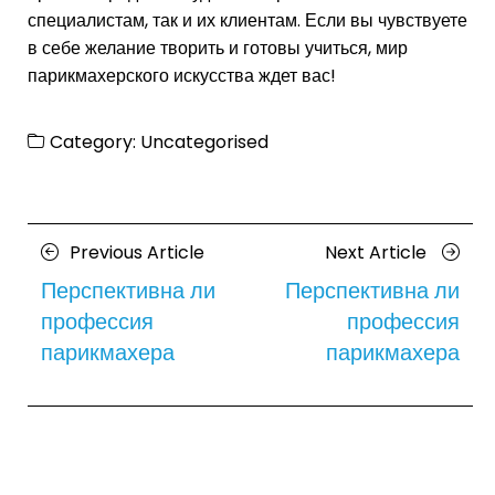
специалистам, так и их клиентам. Если вы чувствуете
в себе желание творить и готовы учиться, мир
парикмахерского искусства ждет вас!
Category:
Uncategorised
Posts
Previous
Next
Previous Article
Next Article
navigation
Article
Article
Перспективна ли
Перспективна ли
профессия
профессия
парикмахера
парикмахера