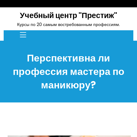
skip
to
Учебный центр "Престиж"
content
Курсы по 20 самым востребованным профессиям.
Перспективна ли
профессия мастера по
маникюру?