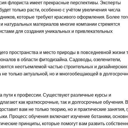
ссия флориста имеет прекрасные перспективы. Эксперты
будет только расти, особенно с учётом увеличения числа
дников, которые требуют красивого оформления. Более того
х и натуральных материалов многие компании стремятся
стами для создания уникальных и привлекательных
го пространства и место природы в повседневной жизни 
оналов в области фитодизайна. Садоводы, озеленители,
новятся неотъемлемой частью строительных и дизайнерских
 не только актуальной, но и многообещающей в долгосрочн
а пути к профессии. Существуют различные курсы и
лагают как краткосрочные, так и долгосрочные обучения. 
оставит вам не только теорию, но и практические занятия, 
выки. Процесс обучения включает изучение ботаники, основ
етические принципы, которые помогут вам развить собствен