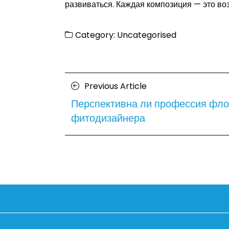
развиваться. Каждая композиция — это воз
Category:
Uncategorised
Posts
Previous
Previous Article
navigation
Article
Перспективна ли профессия фло
фитодизайнера