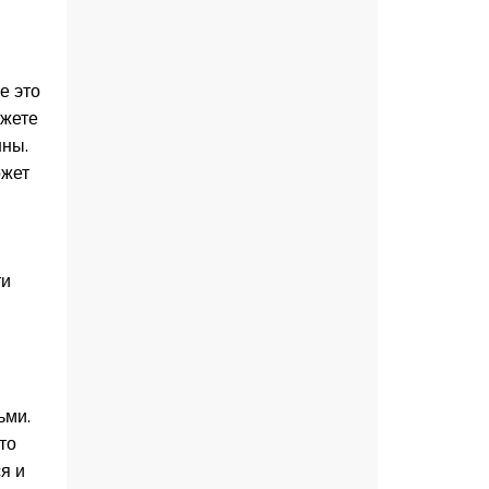
е это
ожете
нны.
ожет
ти
ьми.
то
я и