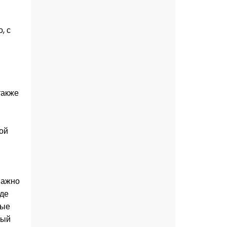
, с
также
ой
Важно
где
ные
ный