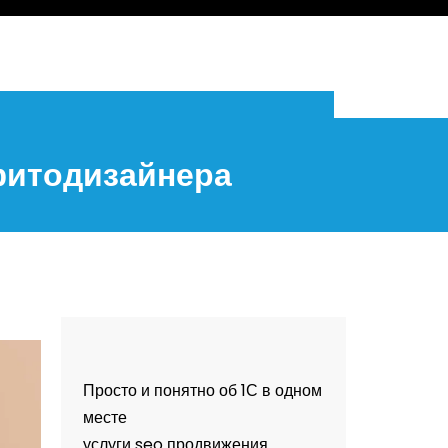
фитодизайнера
Просто и понятно об 1С в одном
месте
услуги seo продвижения