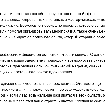
вует множество способов получить опыт в этой сфере.
ие в специализированных выставках и мастер-классах — вс
лификацию. Безусловно, небольшие проекты, которые вы м
й или помогая организовывать мероприятия, также очень це
я, но и набираться полезного опыта, который старанно пом
 профессии, у флористов есть свои плюсы и минусы. С одной
рчества, взаимодействие с природой и возможность принес
офессия, требующая большой физической нагрузки, умения
ациях и постоянного поиска вдохновения.
одизайнера имеет отличные перспективы. Это место, где
тические знания, а также постоянное взаимодействие с люд
й, и если у вас есть желание развиваться в этой области, э
сновным являются ваша страсть к цветам и желанию учитьс