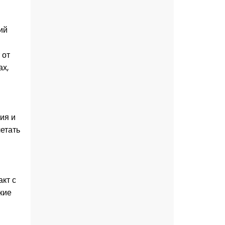
ий
 от
ах,
ия и
четать
кт с
кие