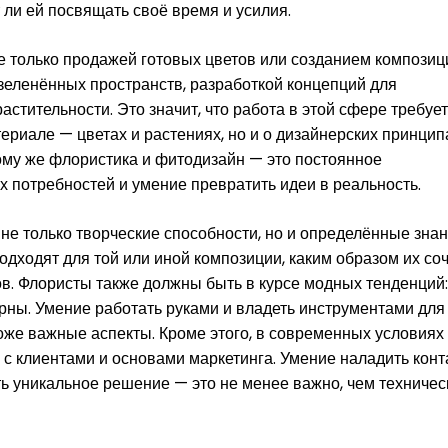
т ли ей посвящать своё время и усилия.
 только продажей готовых цветов или созданием композиц
зеленённых пространств, разработкой концепций для
стительности. Это значит, что работа в этой сфере требует
ериале — цветах и растениях, но и о дизайнерских принцип
тому же флористика и фитодизайн — это постоянное
х потребностей и умение превратить идеи в реальность.
е только творческие способности, но и определённые знан
одходят для той или иной композиции, каким образом их со
ов. Флористы также должны быть в курсе модных тенденций:
ярны. Умение работать руками и владеть инструментами для
же важные аспекты. Кроме этого, в современных условиях
 клиентами и основами маркетинга. Умение наладить конта
ть уникальное решение — это не менее важно, чем техничес