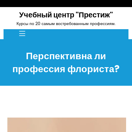
skip
to
Учебный центр "Престиж"
content
Курсы по 20 самым востребованным профессиям.
Перспективна ли
профессия флориста?