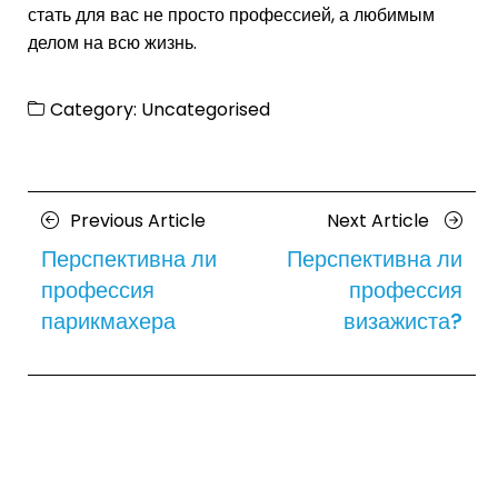
стать для вас не просто профессией, а любимым
делом на всю жизнь.
Category:
Uncategorised
Posts
Previous
Next
Previous Article
Next Article
navigation
Article
Article
Перспективна ли
Перспективна ли
профессия
профессия
парикмахера
визажиста?