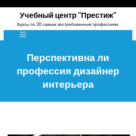
skip
to
Учебный центр "Престиж"
content
Курсы по 20 самым востребованным профессиям.
Перспективна ли
профессия дизайнер
интерьера