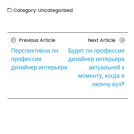
Category:
Uncategorised
Posts
Previous
Next
Previous Article
Next Article
navigation
Article
Article
Перспективна ли
Будет ли профессия
профессия
дизайнер интерьера
дизайнер интерьера
актуальной к
моменту, когда я
окончу вуз?