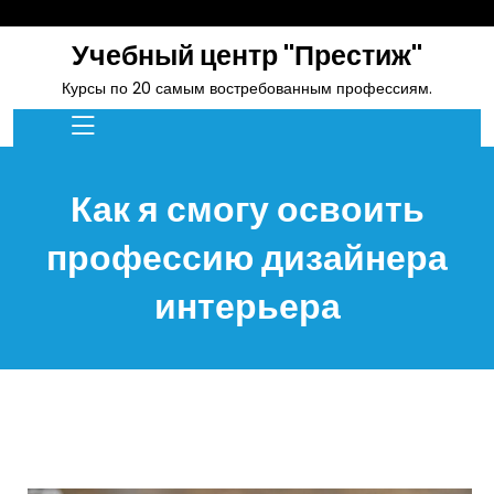
skip
to
Учебный центр "Престиж"
content
Курсы по 20 самым востребованным профессиям.
Как я смогу освоить
профессию дизайнера
интерьера