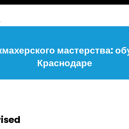
.
махерского мастерства: об
Краснодаре
ised